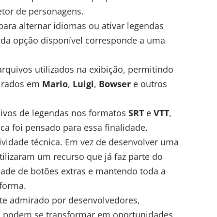
etor de personagens.
ra alternar idiomas ou ativar legendas
ada opção disponível corresponde a uma
arquivos utilizados na exibição, permitindo
pirados em
Mario
,
Luigi
,
Bowser
e outros
uivos de legendas nos formatos
SRT
e
VTT
,
 foi pensado para essa finalidade.
ividade técnica. Em vez de desenvolver uma
tilizaram um recurso que já faz parte do
dade de botões extras e mantendo toda a
aforma.
nte admirado por desenvolvedores,
s podem se transformar em oportunidades