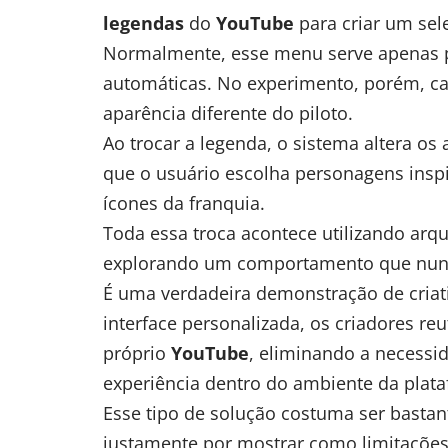
legendas
do
YouTube
para criar um sel
Normalmente, esse menu serve apenas pa
automáticas. No experimento, porém, c
aparência diferente do piloto.
Ao trocar a legenda, o sistema altera os 
que o usuário escolha personagens ins
ícones da franquia.
Toda essa troca acontece utilizando arq
explorando um comportamento que nunca
É uma verdadeira demonstração de criat
interface personalizada, os criadores reu
próprio
YouTube
, eliminando a necessi
experiência dentro do ambiente da plat
Esse tipo de solução costuma ser basta
justamente por mostrar como limitaçõe