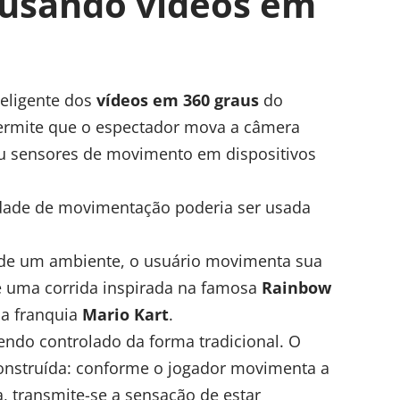
 usando vídeos em
teligente dos
vídeos em 360 graus
do
ermite que o espectador mova a câmera
u sensores de movimento em dispositivos
rdade de movimentação poderia ser usada
 de um ambiente, o usuário movimenta sua
te uma corrida inspirada na famosa
Rainbow
da franquia
Mario Kart
.
endo controlado da forma tradicional. O
onstruída: conforme o jogador movimenta a
, transmite-se a sensação de estar