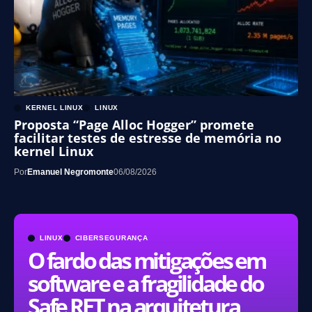
KERNEL LINUX
LINUX
Proposta “Page Alloc Hogger” promete
facilitar testes de estresse de memória no
kernel Linux
Por
Emanuel Negromonte
06/08/2026
LINUX
CIBERSEGURANÇA
O fardo das mitigações em
software e a fragilidade do
Safe RET na arquitetura