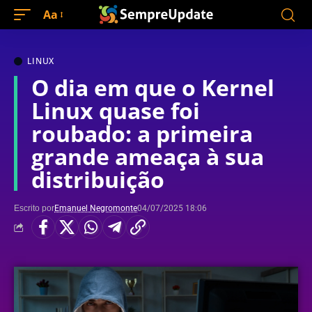
Aa
LINUX
O dia em que o Kernel
Linux quase foi
roubado: a primeira
grande ameaça à sua
distribuição
Escrito por
Emanuel Negromonte
04/07/2025 18:06