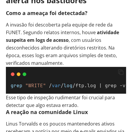
alerta nos bastidores
Como a ameaça foi detectada?
A invasão foi descoberta pela equipe de rede da
FUNET. Segundo relatos internos, houve
atividade
suspeita em logs de acesso
, com usuários
desconhecidos alterando diretórios restritos. Na
época, esses logs eram arquivos simples de texto,
verificados manualmente.
grep
"WRITE"
 /
var
/
log
/ftp.log | grep -v 
"
Esse tipo de inspeção rudimentar foi crucial para
detectar que algo estava errado.
A reação na comunidade Linux
Linus Torvalds e os poucos mantenedores ativos
receberam a notícia por meio de e-mails enviados via