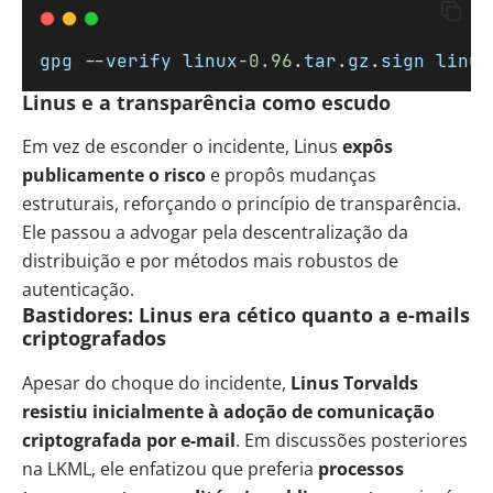
gpg
 --
verify
linux
-
0.96
.
tar
.
gz
.
sign
linux
Linus e a transparência como escudo
Em vez de esconder o incidente, Linus
expôs
publicamente o risco
e propôs mudanças
estruturais, reforçando o princípio de transparência.
Ele passou a advogar pela descentralização da
distribuição e por métodos mais robustos de
autenticação.
Bastidores: Linus era cético quanto a e-mails
criptografados
Apesar do choque do incidente,
Linus Torvalds
resistiu inicialmente à adoção de comunicação
criptografada por e-mail
. Em discussões posteriores
na LKML, ele enfatizou que preferia
processos