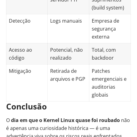
(build system)
Detecção
Logs manuais
Empresa de
segurança
externa
Acesso ao
Potencial, não
Total, com
código
realizado
backdoor
Mitigação
Retirada de
Patches
arquivos e PGP
emergenciais e
auditorias
globais
Conclusão
O
dia em que o Kernel Linux quase foi roubado
não
é apenas uma curiosidade histórica — é uma
advertência viva sobre os riscos reais enfrentados