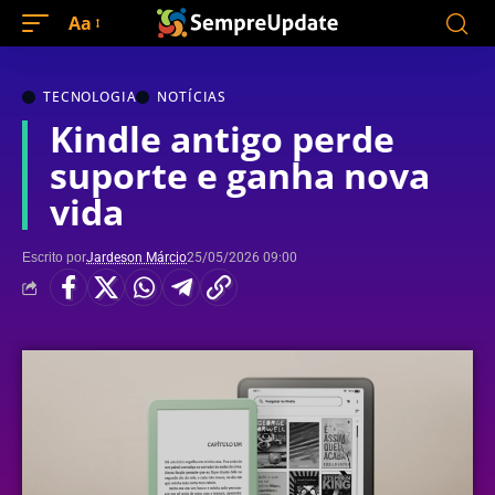
Aa
TECNOLOGIA
NOTÍCIAS
Kindle antigo perde
suporte e ganha nova
vida
Escrito por
Jardeson Márcio
25/05/2026 09:00