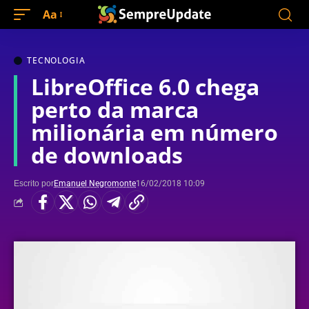
Aa
TECNOLOGIA
LibreOffice 6.0 chega
perto da marca
milionária em número
de downloads
Escrito por
Emanuel Negromonte
16/02/2018 10:09