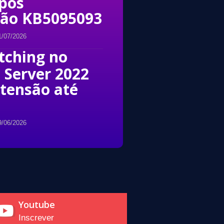
pós
ção KB5095093
1/07/2026
tching no
Server 2022
tensão até
9/06/2026
Youtube
Inscrever