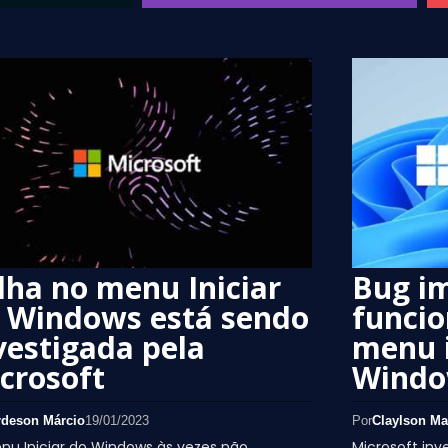
lha no menu Iniciar
Bug i
 Windows está sendo
funci
vestigada pela
menu i
crosoft
Wind
rdeson Márcio
19/01/2023
Por
Claylson Ma
u Iniciar do Windows às vezes não
Microsoft inv