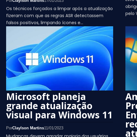
Por
Claylson Martins
17/01/2023
obrig
Os técnicos forçados a limpar após a atualização
pelo
fizeram com que as regras ASR detectassem
falsos positivos, limpando ícones e…
Microsoft planeja
Am
grande atualização
Pr
visual para Windows 11
En
re
Por
Claylson Martins
11/01/2023
at
Mudanças devem agradar maioria dos usuários