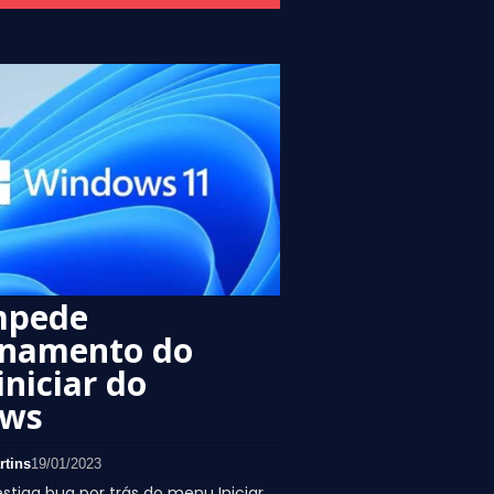
mpede
onamento do
niciar do
ows
rtins
19/01/2023
estiga bug por trás do menu Iniciar.