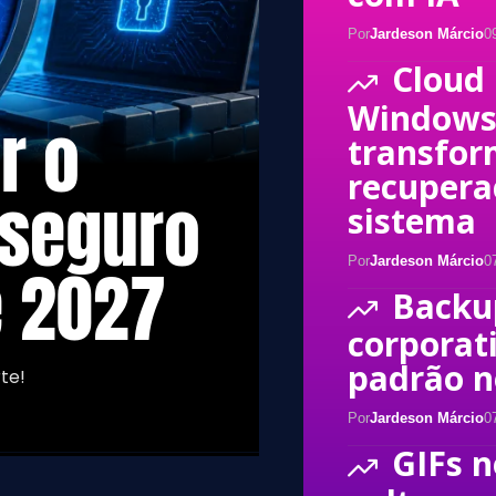
Por
Jardeson Márcio
0
Cloud
Windows
r o
transfo
recupera
 seguro
sistema
Por
Jardeson Márcio
0
é 2027
Backu
corporat
padrão n
te!
Por
Jardeson Márcio
0
GIFs 