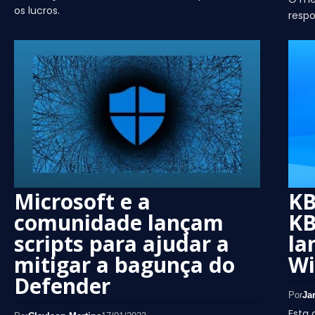
os lucros.
resp
Microsoft e a
KB
comunidade lançam
KB
scripts para ajudar a
la
mitigar a bagunça do
Wi
Defender
Por
Ja
Esta 