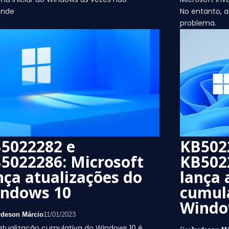
onde
No entanto, a
problema.
5022282 e
KB502
5022286: Microsoft
KB5022
nça atualizações do
lança 
ndows 10
cumul
Windo
rdeson Márcio
11/01/2023
atualização cumulativa do Windows 10 é