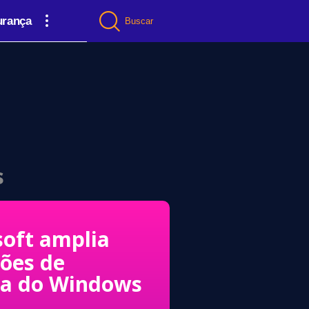
urança
Buscar
s
soft amplia
ções de
ça do Windows