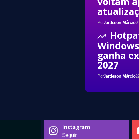
voltam a
atualiza
Por
Jardeson Márcio
0
Hotpa
Windows 
ganha ex
2027
Por
Jardeson Márcio
2
Instagram
Seguir