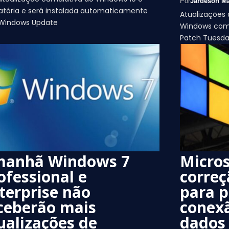
Por
Jardeson Má
atória e será instalada automaticamente
Atualizações 
 Windows Update
Windows com 
Patch Tuesda
anhã Windows 7
Micros
ofessional e
correç
terprise não
para 
ceberão mais
conex
ualizações de
dados