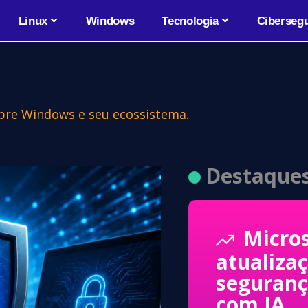
Linux
Windows
Tecnologia
Ciberseg
sobre Windows e seu ecossistema.
Destaque
Micro
atualiza
seguran
com IA