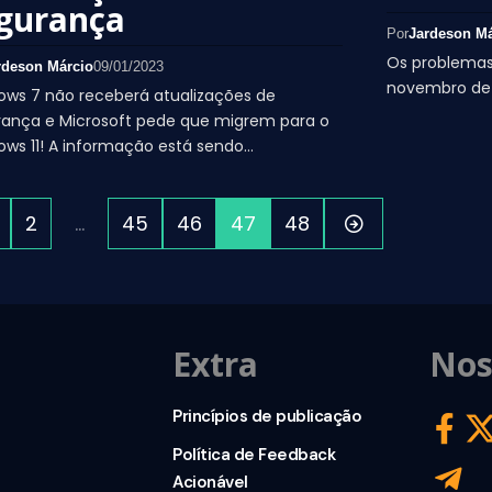
gurança
Por
Jardeson Má
Os problemas
rdeson Márcio
09/01/2023
novembro de
ws 7 não receberá atualizações de
rança e Microsoft pede que migrem para o
ws 11! A informação está sendo…
2
…
45
46
47
48
Extra
Nos
Princípios de publicação
Política de Feedback
Acionável