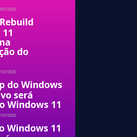
9/07/2026
 Rebuild
 11
rma
ção do
7/07/2026
p do Windows
ivo será
o Windows 11
7/07/2026
no Windows 11