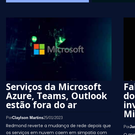
Serviços da Microsoft
Fa
Azure, Teams, Outlook
do
estão fora do ar
in
Mi
Por
Claylson Martins
25/01/2023
Redmond reverte a mudança de rede depois que
Por
Ja
os serviços em nuvem caem em simpatia com
O men