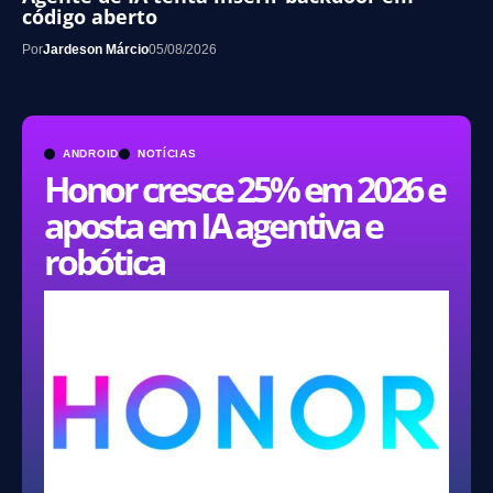
código aberto
Por
Jardeson Márcio
05/08/2026
ANDROID
NOTÍCIAS
Honor cresce 25% em 2026 e
aposta em IA agentiva e
robótica