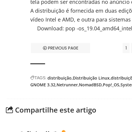
tela podem ser encontradas no
anúncio 
A distribuição é fornecida em duas edi
vídeo Intel e
AMD
, e outra para sistema
Download
:
pop -os_19.04_amd64_intel
PREVIOUS PAGE
1
distribuição
Distribuição Linux
distribuiç
TAGS:
GNOME 3.32
Netrunner
NomadBSD
Pop!_OS
Syst
Compartilhe este artigo