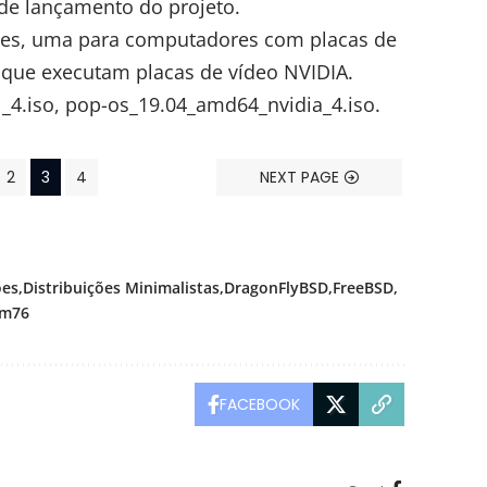
de lançamento
do projeto.
ções, uma para computadores com placas de
s que executam placas de vídeo NVIDIA.
_4.iso
,
pop-os_19.04_amd64_nvidia_4.iso
.
2
3
4
NEXT PAGE
ões
Distribuições Minimalistas
DragonFlyBSD
FreeBSD
em76
FACEBOOK