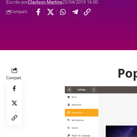
Escrito por
Claylson Martins
22/04/2019 16:00
Compart.
Po
Compart.