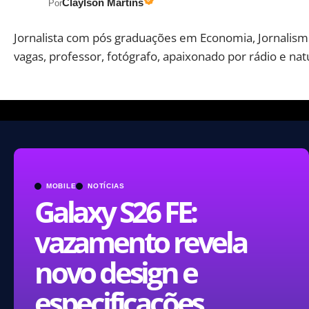
Claylson Martins
Por
Jornalista com pós graduações em Economia, Jornalismo
vagas, professor, fotógrafo, apaixonado por rádio e nat
MOBILE
NOTÍCIAS
Galaxy S26 FE:
vazamento revela
novo design e
especificações