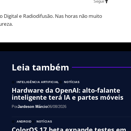
Seguir
 Digital e Radiodifusão. Nas horas não muito
ureza.
Leia também
INTELIGÊNCIA ARTIFICIAL
NOTÍCIAS
Hardware da OpenAI: alto-falante
inteligente terá IA e partes móveis
Por
Jardeson Márcio
06/08/2026
ANDROID
NOTÍCIAS
ColorOS 17 beta expande testes em