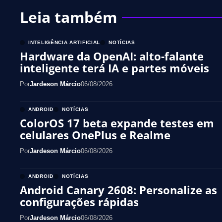
Leia também
INTELIGÊNCIA ARTIFICIAL
NOTÍCIAS
Hardware da OpenAI: alto-falante
inteligente terá IA e partes móveis
Por
Jardeson Márcio
06/08/2026
ANDROID
NOTÍCIAS
ColorOS 17 beta expande testes em
celulares OnePlus e Realme
Por
Jardeson Márcio
06/08/2026
ANDROID
NOTÍCIAS
Android Canary 2608: Personalize as
configurações rápidas
Por
Jardeson Márcio
06/08/2026