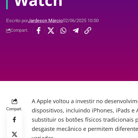
Watch
Escrito por
Jardeson Márcio
02/06/2025 10:00
Compart.
A
Apple
voltou a investir no desenvolvim
Compart.
dispositivos, incluindo iPhones, iPads e
substituir os botões físicos tradicionais
desgaste mecânico e permitem diferente