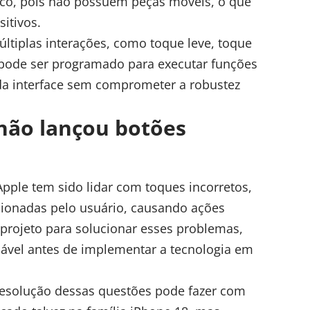
co, pois não possuem peças móveis, o que
itivos.
últiplas interações, como toque leve, toque
o pode ser programado para executar funções
e da interface sem comprometer a robustez
 não lançou botões
Apple
tem sido lidar com toques incorretos,
cionadas pelo usuário, causando ações
projeto para solucionar esses problemas,
iável antes de implementar a tecnologia em
 resolução dessas questões pode fazer com