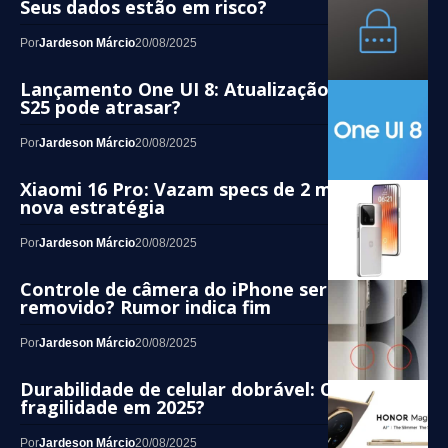
Seus dados estão em risco?
Por
Jardeson Márcio
20/08/2025
Lançamento One UI 8: Atualização do Galaxy
S25 pode atrasar?
Por
Jardeson Márcio
20/08/2025
Xiaomi 16 Pro: Vazam specs de 2 modelos e
nova estratégia
Por
Jardeson Márcio
20/08/2025
Controle de câmera do iPhone será
removido? Rumor indica fim
Por
Jardeson Márcio
20/08/2025
Durabilidade de celular dobrável: O Fim da
fragilidade em 2025?
Por
Jardeson Márcio
20/08/2025