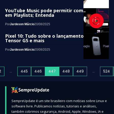
YouTube Music pode permitir comentários
em Playlists; Entenda
Por
Jardeson Márcio
20/08/2025
Pixel 10: Tudo sobre o lançamento, chip
Tensor G5 e mais
Por
Jardeson Márcio
20/08/2025
2
…
445
446
447
448
449
…
524
SempreUpdate é um site brasileiro com notícias sobre Linux e
software livre. Publicamos notícias, tutoriais e análises,
também cobrimos segurança, Android, Apple, Windows, IA e