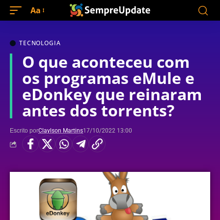
Aa
TECNOLOGIA
O que aconteceu com
os programas eMule e
eDonkey que reinaram
antes dos torrents?
Escrito por
Claylson Martins
17/10/2022 13:00