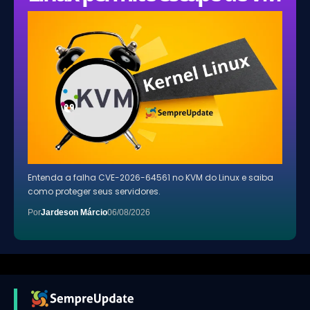
Entenda a falha CVE-2026-64561 no KVM do Linux e saiba
como proteger seus servidores.
Por
Jardeson Márcio
06/08/2026