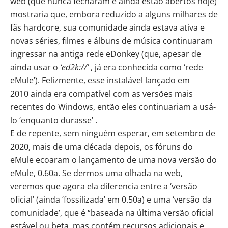
web (que nunca fecharam e ainda estão abertos hoje)
mostraria que, embora reduzido a alguns milhares de
fãs hardcore, sua comunidade ainda estava ativa e
novas séries, filmes e álbuns de música continuaram
ingressar na antiga rede eDonkey (que, apesar de
ainda usar o
‘ed2k://’
, já era conhecida como ‘rede
eMule’). Felizmente, esse instalável lançado em
2010 ainda era compatível com as versões mais
recentes do Windows, então eles continuariam a usá-
lo ‘enquanto durasse’ .
E de repente, sem ninguém esperar, em setembro de
2020, mais de uma década depois, os fóruns do
eMule ecoaram o lançamento de uma nova versão do
eMule, 0.60a. Se dermos uma olhada na web,
veremos que agora ela diferencia entre a ‘versão
oficial’ (ainda ‘fossilizada’ em 0.50a) e uma ‘versão da
comunidade’, que é “baseada na última versão oficial
estável ou beta, mas contém recursos adicionais e