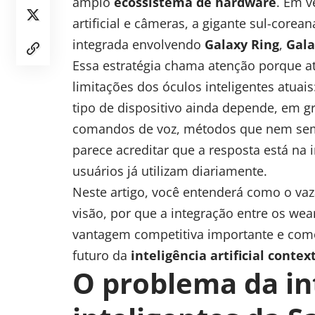
amplo
ecossistema de hardware
. Em 
artificial
e câmeras, a gigante sul-corean
integrada envolvendo
Galaxy Ring
,
Gala
Essa estratégia chama atenção porque 
limitações dos óculos inteligentes atuais
tipo de dispositivo ainda depende, em g
comandos de voz, métodos que nem semp
parece acreditar que a resposta está na 
usuários já utilizam diariamente.
Neste artigo, você entenderá como o v
visão, por que a integração entre os w
vantagem competitiva importante e com
futuro da
inteligência artificial conte
O problema da in