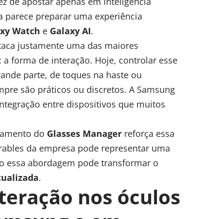
vez de apostar apenas em
inteligência
a parece preparar uma experiência
xy Watch
e
Galaxy AI
.
ataca justamente uma das maiores
: a forma de interação. Hoje, controlar esse
rande parte, de toques na haste ou
re são práticos ou discretos. A Samsung
integração entre dispositivos que muitos
azamento do
Glasses Manager
reforça essa
earables da empresa pode representar uma
o essa abordagem pode transformar o
xtualizada
.
teração nos óculos