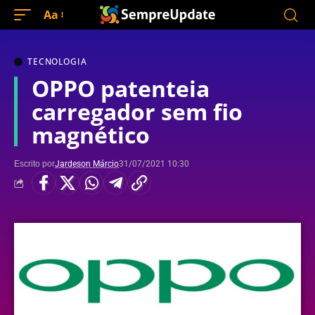
Aa
TECNOLOGIA
OPPO patenteia
carregador sem fio
magnético
Escrito por
Jardeson Márcio
31/07/2021 10:30