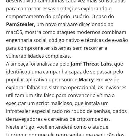
desenvolvido campanhas cada vez mais sofisticadas
para contornar essas proteções explorando o
comportamento do próprio usuário. O caso do
PamStealer
, um novo malware direcionado ao
macOS, mostra como ataques modernos combinam
engenharia social, código nativo e técnicas de evasão
para comprometer sistemas sem recorrer a
vulnerabilidades complexas.
A ameaça foi analisada pelo
Jamf Threat Labs
, que
identificou uma campanha capaz de se passar pelo
popular aplicativo open source
Maccy
. Em vez de
explorar falhas do sistema operacional, os invasores
utilizam um site falso para convencer a vítima a
executar um script malicioso, que instala um
infostealer especializado no roubo de senhas, dados
de navegadores e carteiras de criptomoedas.
Neste artigo, você entenderá como o ataque
funciona, por que ele representa uma evolução dos