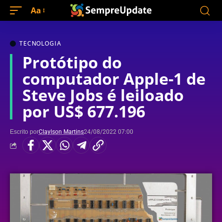
Aa
TECNOLOGIA
Protótipo do
computador Apple-1 de
Steve Jobs é leiloado
por US$ 677.196
Escrito por
Claylson Martins
24/08/2022 07:00