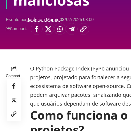
maliciosas
Escrito por
Jardeson Márcio
03/02/2025 08:00
Compart.
O Python Package Index (
PyPI
) anunciou
Compart.
projetos, projetado para fortalecer a s
ecossistema de software open-source. 
podem arquivar pacotes, sinalizando que
que usuários dependam de software desa
Como funciona o
projetos?