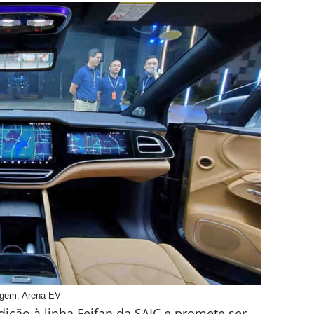
gem: Arena EV
dição à linha Feifan da SAIC e promete ser