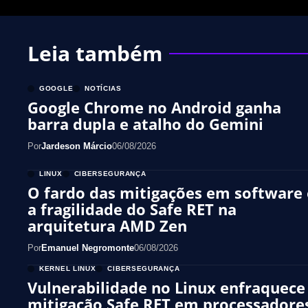
Leia também
GOOGLE
NOTÍCIAS
Google Chrome no Android ganha
barra dupla e atalho do Gemini
Por
Jardeson Márcio
06/08/2026
LINUX
CIBERSEGURANÇA
O fardo das mitigações em software 
a fragilidade do Safe RET na
arquitetura AMD Zen
Por
Emanuel Negromonte
06/08/2026
KERNEL LINUX
CIBERSEGURANÇA
Vulnerabilidade no Linux enfraquece
mitigação Safe RET em processadore