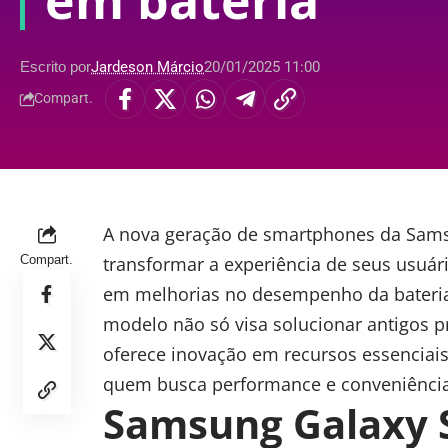
em bateria
Escrito por
Jardeson Márcio
20/01/2025 11:00
Compart.
A nova geração de smartphones da
Sam
Compart.
transformar a experiência de seus usuári
em melhorias no desempenho da bateria
modelo não só visa solucionar antigos
oferece inovação em recursos essenciais
quem busca performance e conveniência
Samsung Galaxy S