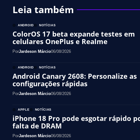
Leia também
ANDROID
NOTÍCIAS
ColorOS 17 beta expande testes em
celulares OnePlus e Realme
Por
Jardeson Márcio
06/08/2026
ANDROID
NOTÍCIAS
Android Canary 2608: Personalize as
configurações rápidas
Por
Jardeson Márcio
06/08/2026
APPLE
NOTÍCIAS
iPhone 18 Pro pode esgotar rápido p
falta de DRAM
Por
Jardeson Márcio
06/08/2026