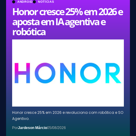
ANDROID
NOTÍCIAS
Honor cresce 25% em 2026 e
aposta em IA agentiva e
robótica
Honor cresce 25% em 2026 e revoluciona com robótica e SO
Agentivo.
Por
Jardeson Márcio
05/08/2026