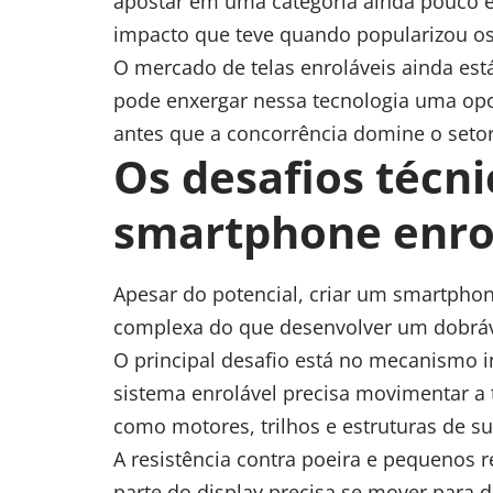
apostar em uma categoria ainda pouco e
impacto que teve quando popularizou os
O mercado de telas enroláveis ainda está
pode enxergar nessa tecnologia uma opo
antes que a concorrência domine o setor
Os desafios técn
smartphone enro
Apesar do potencial, criar um smartph
complexa do que desenvolver um dobráv
O principal desafio está no mecanismo i
sistema enrolável precisa movimentar a 
como motores, trilhos e estruturas de su
A resistência contra poeira e pequeno
parte do display precisa se mover para d