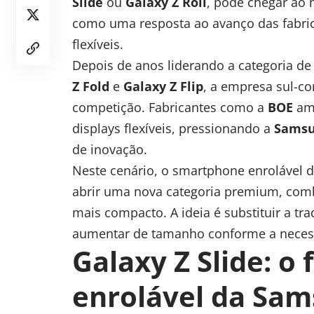
Slide
ou
Galaxy Z Roll
, pode chegar ao
como uma resposta ao avanço das fabric
flexíveis.
Depois de anos liderando a categoria d
Z Fold
e
Galaxy Z Flip
, a empresa sul-c
competição. Fabricantes como a
BOE
amp
displays flexíveis, pressionando a
Samsu
de inovação.
Neste cenário, o smartphone enrolável 
abrir uma nova categoria premium, co
mais compacto. A ideia é substituir a tr
aumentar de tamanho conforme a necess
Galaxy Z Slide: o 
enrolável da Sa