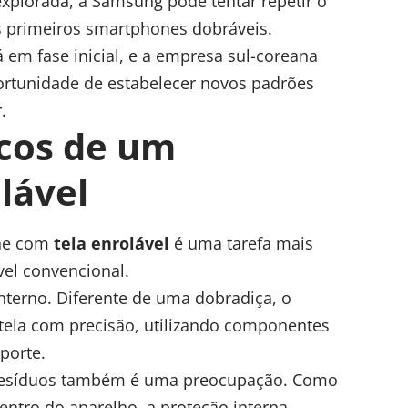
xplorada, a Samsung pode tentar repetir o
 primeiros smartphones dobráveis.
 em fase inicial, e a empresa sul-coreana
rtunidade de estabelecer novos padrões
.
icos de um
lável
one com
tela enrolável
é uma tarefa mais
el convencional.
nterno. Diferente de uma dobradiça, o
tela com precisão, utilizando componentes
porte.
s resíduos também é uma preocupação. Como
entro do aparelho, a proteção interna