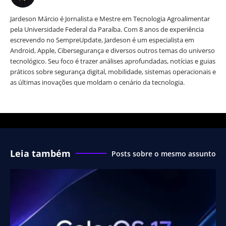
Jardeson Márcio é Jornalista e Mestre em Tecnologia Agroalimentar
pela Universidade Federal da Paraíba. Com 8 anos de experiência
escrevendo no SempreUpdate, Jardeson é um especialista em
Android, Apple, Cibersegurança e diversos outros temas do universo
tecnológico. Seu foco é trazer análises aprofundadas, notícias e guias
práticos sobre segurança digital, mobilidade, sistemas operacionais e
as últimas inovações que moldam o cenário da tecnologia.
Leia também
Posts sobre o mesmo assunto