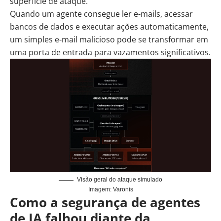
superfície de ataque.
Quando um agente consegue ler e-mails, acessar
bancos de dados e executar ações automaticamente,
um simples e-mail malicioso pode se transformar em
uma porta de entrada para vazamentos significativos.
Visão geral do ataque simulado
Imagem: Varonis
Como a segurança de agentes
de IA falhou diante da