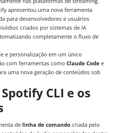
etamente nas plataformas de streaming.
tify apresentou uma nova ferramenta
da para desenvolvedores e usuários
isódios criados por sistemas de IA
automatizando completamente o fluxo de
de
e personalização em um único
ação com ferramentas como
Claude Code
e
para uma nova geração de conteúdos sob
.
Spotify CLI e os
s
menta de
linha de comando
criada pelo