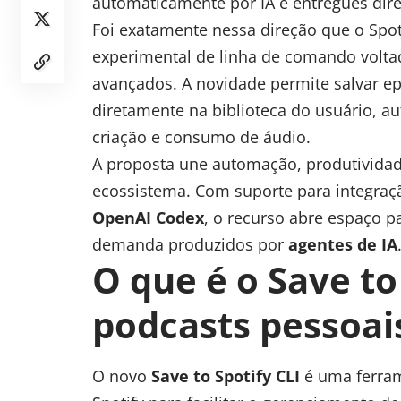
automaticamente por
IA
e entregues dir
Foi exatamente nessa direção que o Spo
experimental de linha de comando volta
avançados. A novidade permite salvar ep
diretamente na biblioteca do usuário, 
criação e consumo de áudio.
A proposta une automação,
produtivida
ecossistema. Com suporte para integr
OpenAI Codex
, o recurso abre espaço 
demanda produzidos por
agentes de IA
O que é o Save to 
podcasts pessoai
O novo
Save to
Spotify CLI
é uma ferra