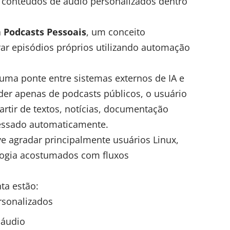
de conteúdos de áudio personalizados dentro
a
Podcasts Pessoais
, um conceito
ar episódios próprios utilizando automação
uma ponte entre sistemas externos de IA e
nder apenas de podcasts públicos, o usuário
artir de textos, notícias, documentação
cessado automaticamente.
ve agradar principalmente usuários Linux,
logia acostumados com fluxos
ta estão:
rsonalizados
 áudio