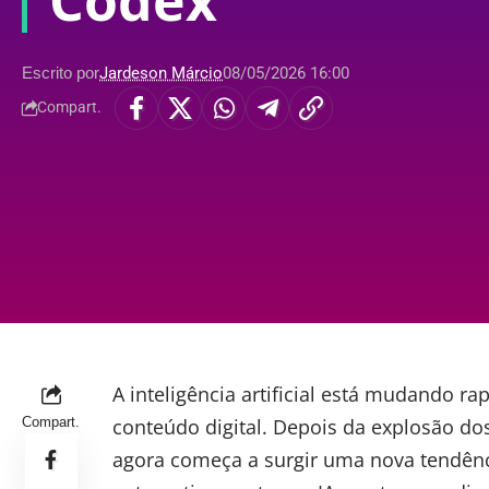
Codex
Escrito por
Jardeson Márcio
08/05/2026 16:00
Compart.
A
inteligência artificial
está mudando ra
Compart.
conteúdo digital. Depois da explosão dos
agora começa a surgir uma nova tendênc