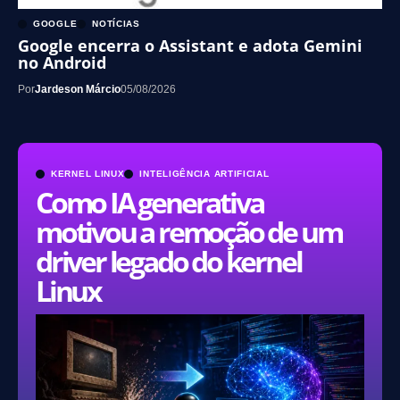
GOOGLE
NOTÍCIAS
Google encerra o Assistant e adota Gemini
no Android
Por
Jardeson Márcio
05/08/2026
KERNEL LINUX
INTELIGÊNCIA ARTIFICIAL
Como IA generativa
motivou a remoção de um
driver legado do kernel
Linux