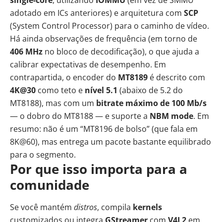
adotado em ICs anteriores) e arquitetura com
SCP
(System Control Processor) para o caminho de vídeo.
Há ainda observações de frequência (em torno de
406 MHz
no bloco de decodificação), o que ajuda a
calibrar expectativas de desempenho. Em
contrapartida, o encoder do
MT8189
é descrito com
4K@30
como teto e
nível 5.1
(abaixo de 5.2 do
MT8188), mas com um
bitrate máximo de 100 Mb/s
— o dobro do MT8188 — e suporte a
NBM mode
. Em
resumo: não é um “MT8196 de bolso” (que fala em
8K@60), mas entrega um pacote bastante equilibrado
para o segmento.
Por que isso importa para a
comunidade
Se você mantém
distros
, compila
kernels
customizados ou integra
GStreamer
com
V4L2
em