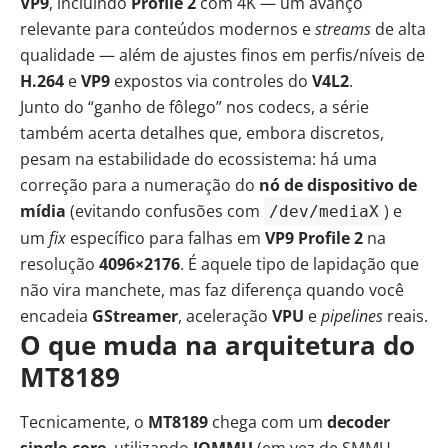
VP9
, incluindo
Profile 2
com 4K — um avanço
relevante para conteúdos modernos e
streams
de alta
qualidade — além de ajustes finos em perfis/níveis de
H.264
e
VP9
expostos via controles do
V4L2
.
Junto do “ganho de fôlego” nos codecs, a série
também acerta detalhes que, embora discretos,
pesam na estabilidade do ecossistema: há uma
correção para a numeração do
nó de dispositivo de
mídia
(evitando confusões com
) e
/dev/mediaX
um
fix
específico para falhas em
VP9 Profile 2
na
resolução
4096×2176
. É aquele tipo de lapidação que
não vira manchete, mas faz diferença quando você
encadeia
GStreamer
, aceleração
VPU
e
pipelines
reais.
O que muda na arquitetura do
MT8189
Tecnicamente, o
MT8189
chega com um
decoder
single-core
, utilizando
IOMMU
(em vez de SMMU