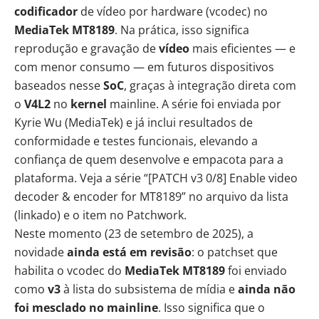
codificador
de vídeo por hardware (vcodec) no
MediaTek MT8189
. Na prática, isso significa
reprodução e gravação de
vídeo
mais eficientes — e
com menor consumo — em futuros dispositivos
baseados nesse
SoC
, graças à integração direta com
o
V4L2
no
kernel
mainline. A série foi enviada por
Kyrie Wu (MediaTek) e já inclui resultados de
conformidade e testes funcionais, elevando a
confiança de quem desenvolve e empacota para a
plataforma. Veja a série “[PATCH v3 0/8] Enable video
decoder & encoder for MT8189” no arquivo da lista
(linkado) e o
item no Patchwork
.
Neste momento (23 de setembro de 2025), a
novidade
ainda está em revisão
: o patchset que
habilita o vcodec do
MediaTek MT8189
foi enviado
como
v3
à lista do subsistema de mídia e
ainda não
foi mesclado no mainline
. Isso significa que o