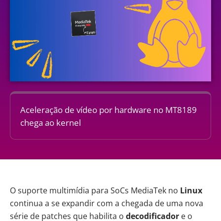
Aceleração de vídeo por hardware no MT8189
chega ao kernel
O suporte multimídia para SoCs MediaTek no
Linux
continua a se expandir com a chegada de uma nova
série de patches que habilita o
decodificador
e o