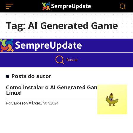
Tag:
AI Generated Game
Buscar
Posts do autor
Como instalar o AI Generated Game no
Linux!
Por
Jardeson Márcio
17/07/2024