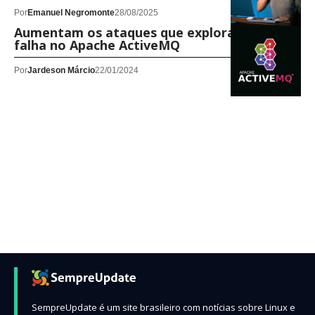
Por
Emanuel Negromonte
28/08/2025
Aumentam os ataques que exploram uma
falha no Apache ActiveMQ
Por
Jardeson Márcio
22/01/2024
SempreUpdate é um site brasileiro com notícias sobre Linux e