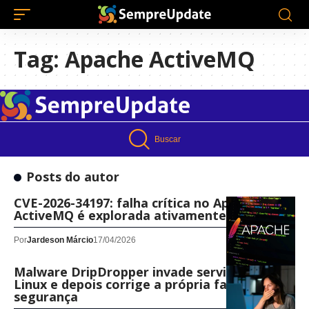
Tag:
Apache ActiveMQ
Buscar
Posts do autor
CVE-2026-34197: falha crítica no Apache
ActiveMQ é explorada ativamente
Por
Jardeson Márcio
17/04/2026
Malware DripDropper invade servidores
Linux e depois corrige a própria falha de
segurança