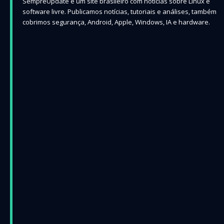
SempreUpdate é um site brasileiro com notícias sobre Linux e
software livre. Publicamos notícias, tutoriais e análises, também
cobrimos segurança, Android, Apple, Windows, IA e hardware.