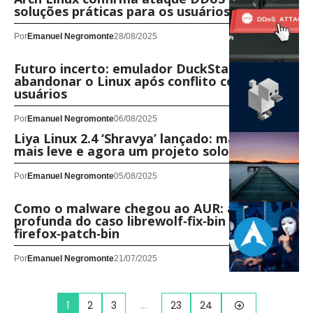
soluções práticas para os usuários
Por
Emanuel Negromonte
28/08/2025
Futuro incerto: emulador DuckStation pode
abandonar o Linux após conflito com
usuários
Por
Emanuel Negromonte
06/08/2025
Liya Linux 2.4 ‘Shravya’ lançado: mais rápido,
mais leve e agora um projeto solo
Por
Emanuel Negromonte
05/08/2025
Como o malware chegou ao AUR: análise
profunda do caso librewolf‑fix‑bin e
firefox‑patch‑bin
Por
Emanuel Negromonte
21/07/2025
1
2
3
…
23
24