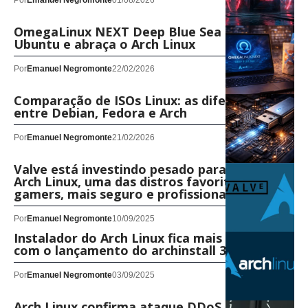
Por
Emanuel Negromonte
01/08/2026
OmegaLinux NEXT Deep Blue Sea mata base
Ubuntu e abraça o Arch Linux
Por
Emanuel Negromonte
22/02/2026
Comparação de ISOs Linux: as diferenças
entre Debian, Fedora e Arch
Por
Emanuel Negromonte
21/02/2026
Valve está investindo pesado para tornar o
Arch Linux, uma das distros favoritas dos
gamers, mais seguro e profissional
Por
Emanuel Negromonte
10/09/2025
Instalador do Arch Linux fica mais robusto
com o lançamento do archinstall 3.0.10
Por
Emanuel Negromonte
03/09/2025
Arch Linux confirma ataque DDoS e oferece