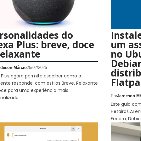
rsonalidades do
Instal
exa Plus: breve, doce
um ass
relaxante
no Ubu
Debian
rdeson Márcio
25/02/2026
distri
 Plus agora permite escolher como a
Flatpa
tente responde, com estilos Breve, Relaxante
oce para uma experiência mais
Por
Jardeson Má
nalizada…
Este guia com
Hetairos AI e
Fedora, Debia