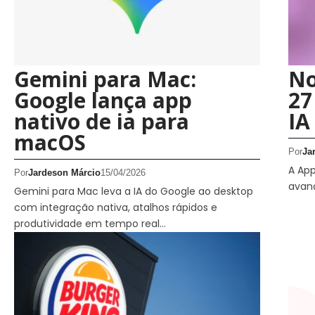
Gemini para Mac:
No
Google lança app
27
nativo de ia para
IA
macOS
Por
Ja
A App
Por
Jardeson Márcio
15/04/2026
avanç
Gemini para Mac leva a IA do Google ao desktop
com integração nativa, atalhos rápidos e
produtividade em tempo real…