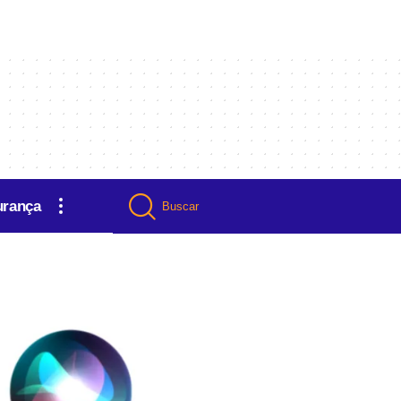
urança
Buscar