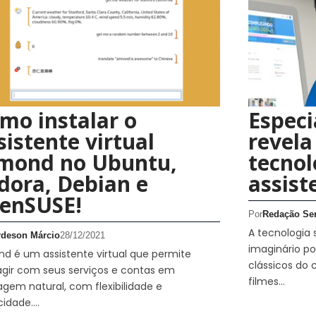
mo instalar o
Especi
sistente virtual
revela
mond no Ubuntu,
tecnol
dora, Debian e
assist
enSUSE!
Por
Redação Se
A tecnologia
rdeson Márcio
28/12/2021
imaginário p
d é um assistente virtual que permite
clássicos do 
agir com seus serviços e contas em
filmes…
agem natural, com flexibilidade e
cidade.…