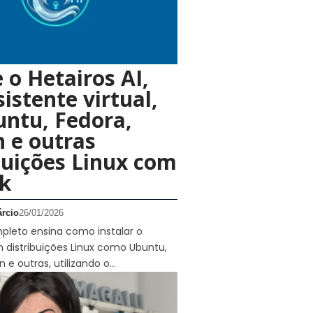
e o Hetairos AI,
istente virtual,
ntu, Fedora,
 e outras
buições Linux com
k
rcio
26/01/2026
pleto ensina como instalar o
m distribuições Linux como Ubuntu,
n e outras, utilizando o…