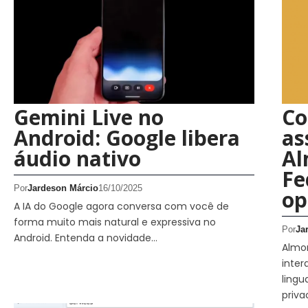
Gemini Live no
Co
Android: Google libera
as
áudio nativo
Al
Fe
Por
Jardeson Márcio
16/10/2025
op
A IA do Google agora conversa com você de
forma muito mais natural e expressiva no
Por
Ja
Android. Entenda a novidade…
Almon
inter
lingu
priva