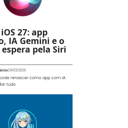
o iOS 27: app
o, IA Gemini e o
 espera pela Siri
rcio
24/03/2026
7 pode renascer como app com IA
ar tudo