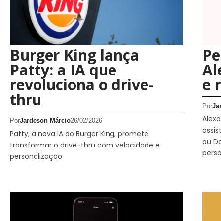
Burger King lança
Pe
Patty: a IA que
Al
revoluciona o drive-
e 
thru
Por
Ja
Alexa
Por
Jardeson Márcio
26/02/2026
assis
Patty, a nova IA do Burger King, promete
ou D
transformar o drive-thru com velocidade e
perso
personalização