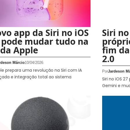
vo app da Siri no iOS
Siri n
 pode mudar tudo na
própri
 da Apple
fim da
2.0
rdeson Márcio
10/04/2026
le prepara uma revolução na Siri com IA
Por
Jardeson Má
ada e integração total ao sistema
Siri no iOS 2
Gemini e mud