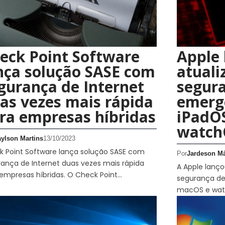
eck Point Software
Apple 
nça solução SASE com
atuali
gurança de Internet
segur
as vezes mais rápida
emergê
ra empresas híbridas
iPadO
watch
aylson Martins
13/10/2023
 Point Software lança solução SASE com
Por
Jardeson Má
ança de Internet duas vezes mais rápida
A Apple lanç
empresas híbridas. O Check Point…
segurança de
macOS e watc