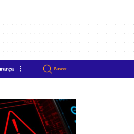
urança
Buscar