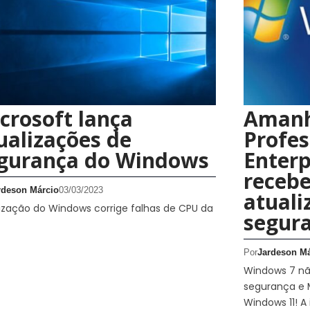
crosoft lança
Amanh
ualizações de
Profes
gurança do Windows
Enterp
receb
rdeson Márcio
03/03/2023
atuali
ização do Windows corrige falhas de CPU da
segur
Por
Jardeson Má
Windows 7 nã
segurança e 
Windows 11! 