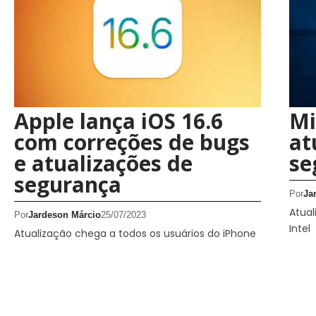
Apple lança iOS 16.6
Mi
com correções de bugs
at
e atualizações de
se
segurança
Por
Ja
Atual
Por
Jardeson Márcio
25/07/2023
Intel
Atualização chega a todos os usuários do iPhone