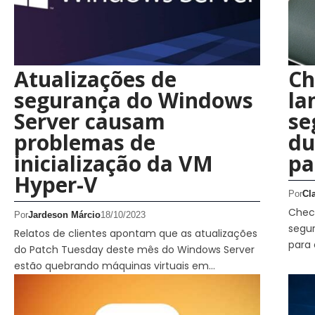
Atualizações de
Ch
segurança do Windows
la
Server causam
se
problemas de
du
inicialização da VM
pa
Hyper-V
Por
Cl
Check
Por
Jardeson Márcio
18/10/2023
segur
Relatos de clientes apontam que as atualizações
para 
do Patch Tuesday deste mês do Windows Server
estão quebrando máquinas virtuais em…