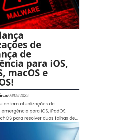
lança
zações de
ança de
ncia para iOS,
S, macOS e
OS!
rcio
08/09/2023
ou ontem atualizações de
 emergência para iOS, iPadOS,
hOS para resolver duas falhas de…