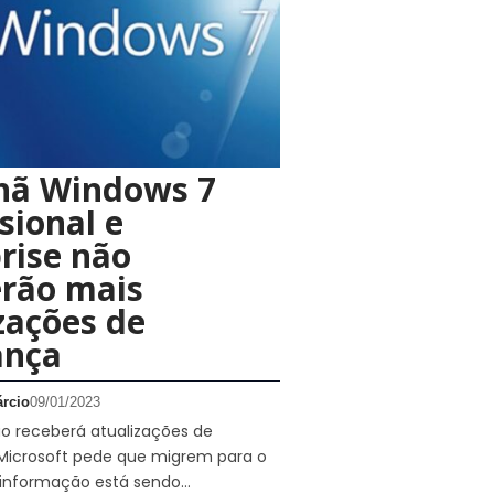
ã Windows 7
sional e
rise não
erão mais
zações de
ança
rcio
09/01/2023
o receberá atualizações de
Microsoft pede que migrem para o
A informação está sendo…