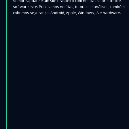
SempreUpdate é um site brasileiro com notícias sobre Linux e
software livre. Publicamos notícias, tutoriais e análises, também
cobrimos segurança, Android, Apple, Windows, IA e hardware.