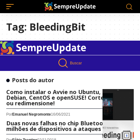
Tag:
BleedingBit
Buscar
Posts do autor
Como instalar o Avvie no Ubuntu, Fedora,
Debian, CentOS e openSUSE! Corte imagens
ou redimensione!
Por
Emanuel Negromonte
16/06/2021
Duas novas falhas no chip Bluetooth expõe
milhões de dispositivos a ataques remotos.