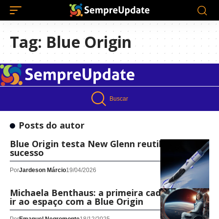
Tag:
Blue Origin
Buscar
Posts do autor
Blue Origin testa New Glenn reutilizável com
sucesso
Por
Jardeson Márcio
19/04/2026
Michaela Benthaus: a primeira cadeirante a
ir ao espaço com a Blue Origin