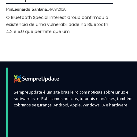
Por
Leonardo Santana
14/09/2020
O Bluetooth Special Interest Group confirmou a
existência de uma vulnerabilidade no Bluetooth
4.2 e 5.0 que permite que um…
SempreUpdate é um site brasileiro com notícias sobre Linux e
software livre. Publicamos notícias, tutoriais e análises, também
cobrimos segurança, Android, Apple, Windows, IA e hardware.