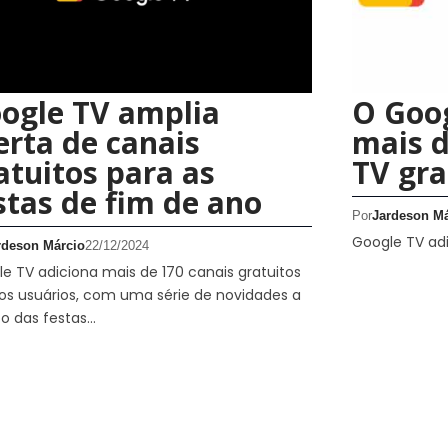
ogle TV amplia
O Goo
erta de canais
mais d
atuitos para as
TV gra
stas de fim de ano
Por
Jardeson Má
Google TV adi
rdeson Márcio
22/12/2024
e TV adiciona mais de 170 canais gratuitos
os usuários, com uma série de novidades a
o das festas…