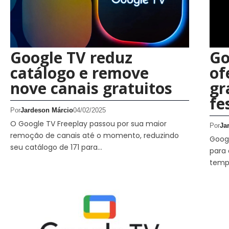
Google TV reduz
Go
catálogo e remove
of
nove canais gratuitos
gr
fe
Por
Jardeson Márcio
04/02/2025
O Google TV Freeplay passou por sua maior
Por
Ja
remoção de canais até o momento, reduzindo
Googl
seu catálogo de 171 para…
para 
temp