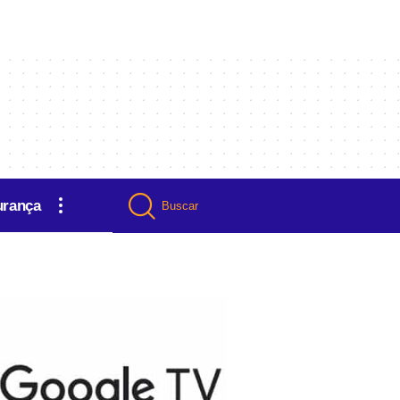
urança
Buscar