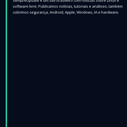
SempreUpdate é um site brasileiro com notícias sobre Linux e
software livre. Publicamos notícias, tutoriais e análises, também
cobrimos segurança, Android, Apple, Windows, IA e hardware.