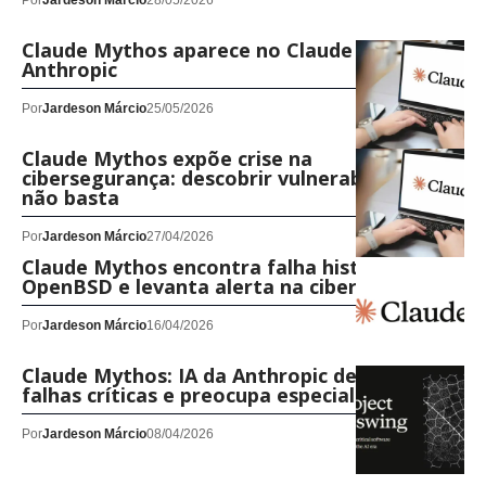
Por
Jardeson Márcio
28/05/2026
Claude Mythos aparece no Claude Code da
Anthropic
Por
Jardeson Márcio
25/05/2026
Claude Mythos expõe crise na
cibersegurança: descobrir vulnerabilidades já
não basta
Por
Jardeson Márcio
27/04/2026
Claude Mythos encontra falha histórica no
OpenBSD e levanta alerta na cibersegurança
Por
Jardeson Márcio
16/04/2026
Claude Mythos: IA da Anthropic descobre
falhas críticas e preocupa especialistas
Por
Jardeson Márcio
08/04/2026