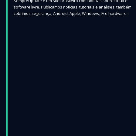
SempreUpdate é um site brasileiro com notícias sobre Linux e
software livre. Publicamos notícias, tutoriais e análises, também
cobrimos segurança, Android, Apple, Windows, IA e hardware.