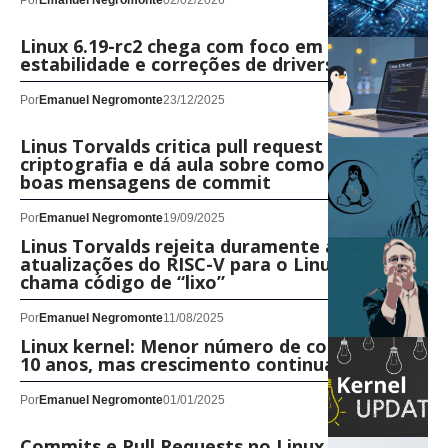
Por
Emanuel Negromonte
02/02/2026
Linux 6.19-rc2 chega com foco em
estabilidade e correções de drivers
Por
Emanuel Negromonte
23/12/2025
Linus Torvalds critica pull request de
criptografia e dá aula sobre como escrever
boas mensagens de commit
Por
Emanuel Negromonte
19/09/2025
Linus Torvalds rejeita duramente as
atualizações do RISC-V para o Linux 6.17,
chama código de “lixo”
Por
Emanuel Negromonte
11/08/2025
Linux kernel: Menor número de commits em
10 anos, mas crescimento continua
Por
Emanuel Negromonte
01/01/2025
Commits e Pull Requests no Linux Kernel: O