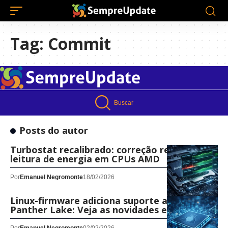
Tag:
Commit
Buscar
Posts do autor
Turbostat recalibrado: correção restaura
leitura de energia em CPUs AMD
Por
Emanuel Negromonte
18/02/2026
Linux-firmware adiciona suporte ao Intel
Panther Lake: Veja as novidades e correções