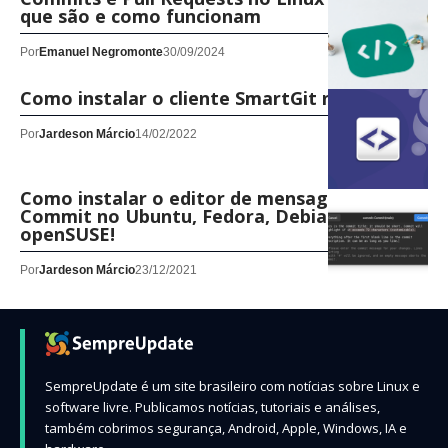
que são e como funcionam
Por
Emanuel Negromonte
30/09/2024
Como instalar o cliente SmartGit no Linux!
Por
Jardeson Márcio
14/02/2022
Como instalar o editor de mensagens
Commit no Ubuntu, Fedora, Debian e
openSUSE!
Por
Jardeson Márcio
23/12/2021
SempreUpdate é um site brasileiro com notícias sobre Linux e
software livre. Publicamos notícias, tutoriais e análises,
também cobrimos segurança, Android, Apple, Windows, IA e