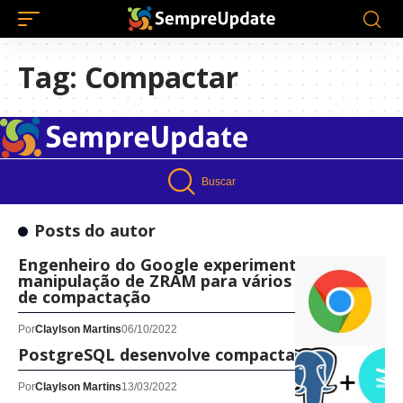
Tag:
Compactar
Buscar
Posts do autor
Engenheiro do Google experimenta
manipulação de ZRAM para vários processos
de compactação
Por
Claylson Martins
06/10/2022
PostgreSQL desenvolve compactação Zstd
Por
Claylson Martins
13/03/2022