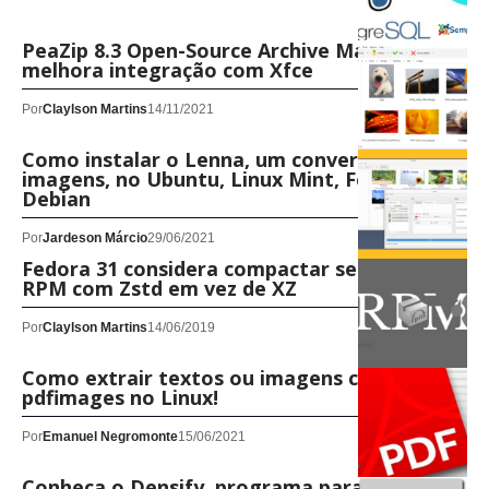
PeaZip 8.3 Open-Source Archive Manager
melhora integração com Xfce
Por
Claylson Martins
14/11/2021
Como instalar o Lenna, um conversor de
imagens, no Ubuntu, Linux Mint, Fedora,
Debian
Por
Jardeson Márcio
29/06/2021
Fedora 31 considera compactar seus pacotes
RPM com Zstd em vez de XZ
Por
Claylson Martins
14/06/2019
Como extrair textos ou imagens com o
pdfimages no Linux!
Por
Emanuel Negromonte
15/06/2021
Conheça o Densify, programa para