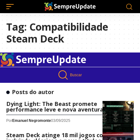
Tag:
Compatibilidade
Steam Deck
Buscar
Posts do autor
Dying Light: The Beast promete
performance leve e nova aventura
Por
Emanuel Negromonte
03/09/2025
Steam Deck atinge 18 mil jogos compatíveis,