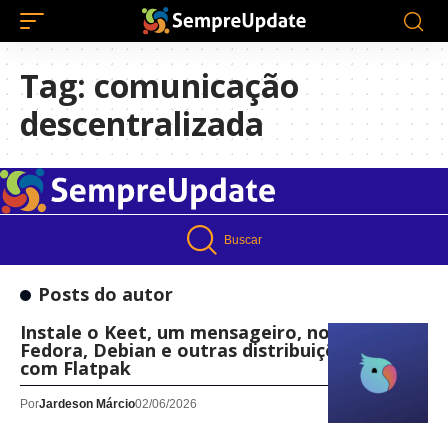
Tag:
comunicação
descentralizada
Buscar
Posts do autor
Instale o Keet, um mensageiro, no Ubuntu,
Fedora, Debian e outras distribuições Linux
com Flatpak
Por
Jardeson Márcio
02/06/2026