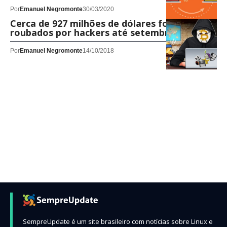
Por
Emanuel Negromonte
30/03/2020
Cerca de 927 milhões de dólares foram
roubados por hackers até setembro 2018
Por
Emanuel Negromonte
14/10/2018
SempreUpdate é um site brasileiro com notícias sobre Linux e