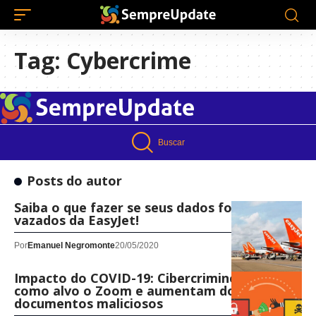
Tag:
Cybercrime
Buscar
Posts do autor
Saiba o que fazer se seus dados foram
vazados da EasyJet!
Por
Emanuel Negromonte
20/05/2020
Impacto do COVID-19: Cibercriminosos têm
como alvo o Zoom e aumentam domínios e
documentos maliciosos