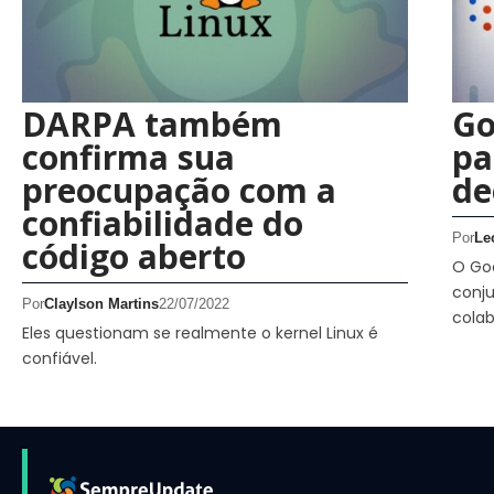
DARPA também
Go
confirma sua
pa
preocupação com a
de
confiabilidade do
Por
Le
código aberto
O Go
conju
Por
Claylson Martins
22/07/2022
cola
Eles questionam se realmente o kernel Linux é
confiável.