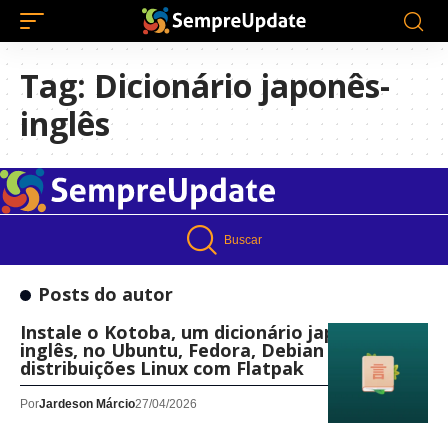
Tag:
Dicionário japonês-
inglês
Buscar
Posts do autor
Instale o Kotoba, um dicionário japonês-
inglês, no Ubuntu, Fedora, Debian e outras
distribuições Linux com Flatpak
Por
Jardeson Márcio
27/04/2026