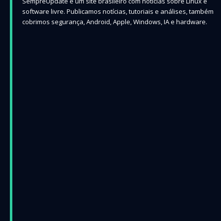
SempreUpdate é um site brasileiro com notícias sobre Linux e
software livre. Publicamos notícias, tutoriais e análises, também
cobrimos segurança, Android, Apple, Windows, IA e hardware.