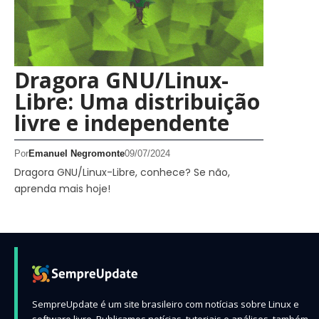
Dragora GNU/Linux-
Libre: Uma distribuição
livre e independente
Por
Emanuel Negromonte
09/07/2024
Dragora GNU/Linux-Libre, conhece? Se não,
aprenda mais hoje!
SempreUpdate é um site brasileiro com notícias sobre Linux e
software livre. Publicamos notícias, tutoriais e análises, também