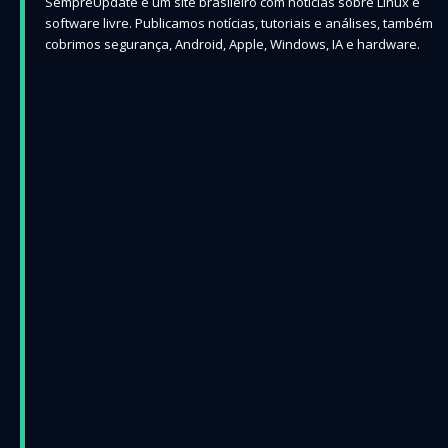
SempreUpdate é um site brasileiro com notícias sobre Linux e
software livre. Publicamos notícias, tutoriais e análises, também
cobrimos segurança, Android, Apple, Windows, IA e hardware.