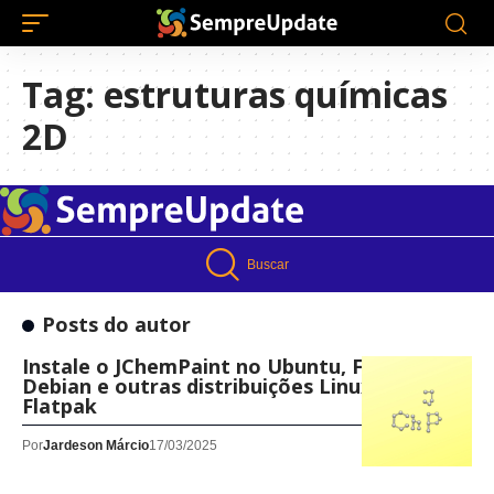
Tag:
estruturas químicas
2D
Buscar
Posts do autor
Instale o JChemPaint no Ubuntu, Fedora,
Debian e outras distribuições Linux com
Flatpak
Por
Jardeson Márcio
17/03/2025