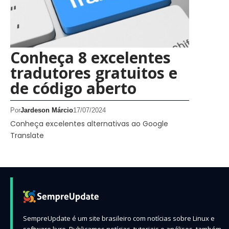
Conheça 8 excelentes
tradutores gratuitos e
de código aberto
Por
Jardeson Márcio
17/07/2024
Conheça excelentes alternativas ao Google
Translate
SempreUpdate é um site brasileiro com notícias sobre Linux e
software livre. Publicamos notícias, tutoriais e análises, também